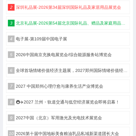
2
深圳礼品展-2026第34届深圳国际礼品及家居用品展览会
3
北京礼品展-2026第54届北京国际礼品、赠品及家庭用品展览会
4
电子展-第109届中国电子展
5
2026中国南京充换电展览会/综合能源服务站博览会
6
全球首场情绪价值经济主题展，2027郑州国际情绪价值经济博览会
7
2027 中国郑州心理疗愈与康养生活产业博览会
8
🚇✈️2027 兰州・轨道交通与低空经济展览会即将启幕！
9
2027中国（北京）军用激光及光电技术展览会
10
2026第十届中国地标美食粮油乳品私域新渠道团长大会