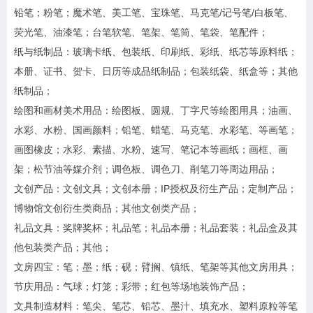
铅笔；粉笔；魔术笔、美工笔、宝珠笔、马克笔/记号笔/白板笔、
荧光笔、油漆笔；台笔软笔、笔架、笔筒、笔袋、笔配件；
纸与纸制品：玻璃卡纸、包装纸、印刷纸、彩纸、纸芯等原料纸；
本册、证书、贺卡、日历等成品纸制品；包装纸袋、纸盒等；其他
纸制品；
绘图和画材美术用品：绘图板、圆规、丁字尺等绘图用具；油画、
水彩、水粉、国画颜料；铅笔、蜡笔、马克笔、水彩笔、等画笔；
画图橡皮；水彩、素描、水粉、速写、笔记本等画纸；画框、画
架；松节油等媒介剂；调色板、调色刀、削笔刀等周边用品；
文创产品：文创文具；文创本册；IP授权及衍生产品；定制产品；
博物馆文创衍生类商品；其他文创类产品；
礼品文具：奖牌奖杯；礼品笔；礼品本册；礼品套装；礼品盒及其
他包装类产品；其他；
文房四宝：笔；墨；纸；砚；臂搁、镇纸、笔架等其他文房用具；
节庆用品：气球；灯笼；彩带；红包等场地装饰产品；
文具制造材料：笔尖、笔芯、铅芯、墨汁、填充水、塑料原粒等笔