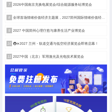
7
2026中国南京充换电展览会/综合能源服务站博览会
8
全球首场情绪价值经济主题展，2027郑州国际情绪价值经济博览会
9
2027 中国郑州心理疗愈与康养生活产业博览会
10
🚇✈️2027 兰州・轨道交通与低空经济展览会即将启幕！
11
2027中国（北京）军用激光及光电技术展览会