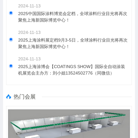
2024-11-13
2025中国国际涂料博览会定档，全球涂料行业目光将再次
聚焦上海新国际博览中心！
2024-11-13
2025上海涂料展定档9月3-5日，全球涂料行业目光将再次
聚焦上海新国际博览中心！
2024-11-13
2025上海涂博会【COATINGS SHOW】国际全自动涂装
机展览会主办方：刘小姐13524502776（同微信）
热门会展