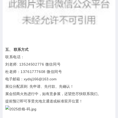
五、 联系方式
联系电话：
刘老师: 13524502776 微信同号
杜老师：13761777608 微信同号
电子邮箱：
xydsj166@163.com
展位分配原则: 先申请、先付款、先确认！
展会招商火热进行中，如有意参展，还望您尽快联系我们。
提前预订即可享受光地主通道或标准双开位置！