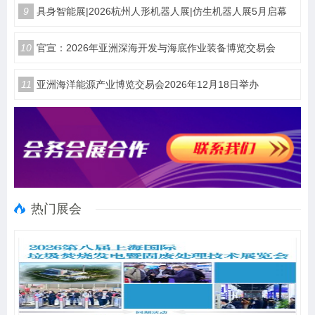
9
具身智能展|2026杭州人形机器人展|仿生机器人展5月启幕
10
官宣：2026年亚洲深海开发与海底作业装备博览交易会
11
亚洲海洋能源产业博览交易会2026年12月18日举办
热门展会