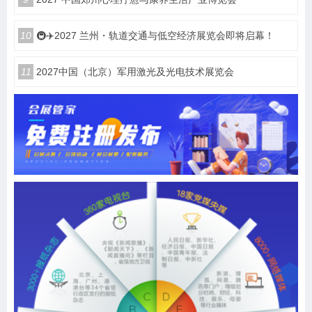
10
🚇✈️2027 兰州・轨道交通与低空经济展览会即将启幕！
11
2027中国（北京）军用激光及光电技术展览会