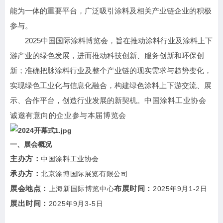
能为一体的重要平台，广泛吸引涂料及相关产业链企业的积极
参与。
2025中国国际涂料博览会，旨在推动涂料行业及涂料上下
游产业的绿色发展，进而推动科技创新、服务创新和环保创
新；准确把脉涂料行业及整个产业链的现实需求与趋势变化，
实现绿色
工业化与信息化融合
，构建绿色涂料上下游交流、展
示、合作平台，创造行业发展的新契机。
中国涂料工业协会
诚邀有意向的企业参与本届博览会
一、展会概况
主办方：
中国涂料工业协会
承办方：
北京涂博国际展览有限公司
展会地点：
布展时间：
上海新国际博览中心
2025年9月1-2日
展出时间：
2025年9月3-5日