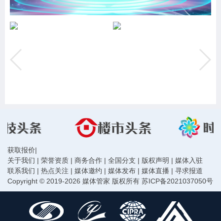
获取报价
|
关于我们
|
荣誉资质
|
商务合作
|
全国分支
|
版权声明
|
媒体入驻
联系我们
|
热点关注
|
媒体邀约
|
媒体发布
|
媒体直播
|
寻求报道
Copyright © 2019-2026 媒体管家 版权所有
苏ICP备2021037050号